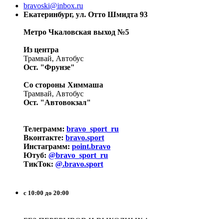
bravoski@inbox.ru
Екатеринбург, ул. Отто Шмидта 93
Метро Чкаловская выход №5
Из центра
Трамвай, Автобус
Ост. "Фрунзе"
Со стороны Химмаша
Трамвай, Автобус
Ост. "Автовокзал"
Телеграмм:
bravo_sport_ru
Вконтакте:
bravo.sport
Инстаграмм:
point.bravo
Ютуб:
@bravo_sport_ru
ТикТок:
@.bravo.sport
с 10:00 до 20:00