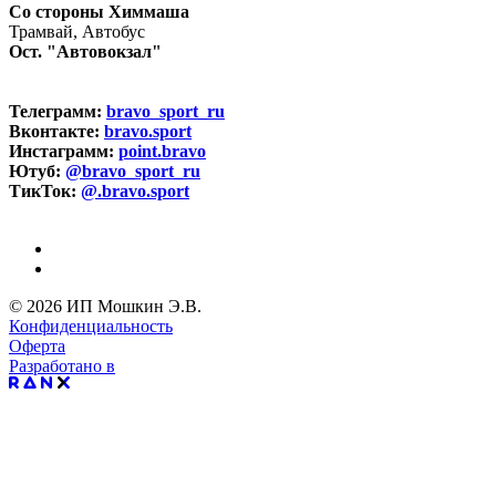
Со стороны Химмаша
Трамвай, Автобус
Ост. "Автовокзал"
Телеграмм:
bravo_sport_ru
Вконтакте:
bravo.sport
Инстаграмм:
point.bravo
Ютуб:
@bravo_sport_ru
ТикТок:
@.bravo.sport
© 2026 ИП Мошкин Э.В.
Конфиденциальность
Оферта
Разработано в