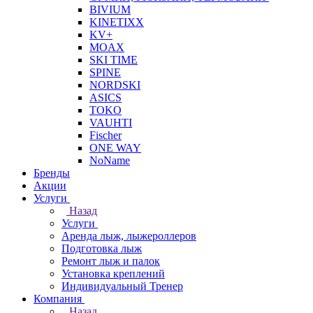
BIVIUM
KINETIXX
KV+
MOAX
SKI TIME
SPINE
NORDSKI
ASICS
TOKO
VAUHTI
Fischer
ONE WAY
NoName
Бренды
Акции
Услуги
Назад
Услуги
Аренда лыж, лыжероллеров
Подготовка лыж
Ремонт лыж и палок
Установка креплений
Индивидуальный Тренер
Компания
Назад