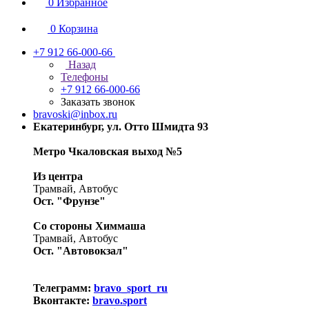
0
Избранное
0
Корзина
+7 912 66-000-66
Назад
Телефоны
+7 912 66-000-66
Заказать звонок
bravoski@inbox.ru
Екатеринбург, ул. Отто Шмидта 93
Метро Чкаловская выход №5
Из центра
Трамвай, Автобус
Ост. "Фрунзе"
Со стороны Химмаша
Трамвай, Автобус
Ост. "Автовокзал"
Телеграмм:
bravo_sport_ru
Вконтакте:
bravo.sport