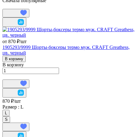
Сначала популярные
от 870 ₽/
шт
1905293/9999 Шорты-боксеры термо муж. CRAFT Greathess,
цв. черный
В корзину
В корзину
870 ₽/
шт
Размер :
L
L
S