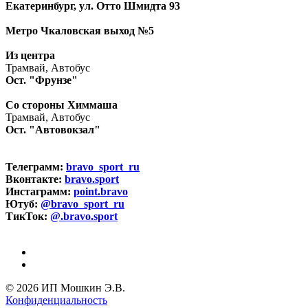
Екатеринбург, ул. Отто Шмидта 93
Метро Чкаловская выход №5
Из центра
Трамвай, Автобус
Ост. "Фрунзе"
Со стороны Химмаша
Трамвай, Автобус
Ост. "Автовокзал"
Телеграмм:
bravo_sport_ru
Вконтакте:
bravo.sport
Инстаграмм:
point.bravo
Ютуб:
@bravo_sport_ru
ТикТок:
@.bravo.sport
© 2026 ИП Мошкин Э.В.
Конфиденциальность