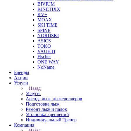
BIVIUM
KINETIXX
KV+
MOAX
SKI TIME
SPINE
NORDSKI
ASICS
TOKO
VAUHTI
Fischer
ONE WAY
NoName
Бренды
Акции
Услуги
Назад
Услуги
Аренда лыж, лыжероллеров
Подготовка лыж
Ремонт лыж и палок
Установка креплений
Индивидуальный Тренер
Компания
Назад