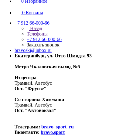
0
Избранное
0
Корзина
+7 912 66-000-66
Назад
Телефоны
+7 912 66-000-66
Заказать звонок
bravoski@inbox.ru
Екатеринбург, ул. Отто Шмидта 93
Метро Чкаловская выход №5
Из центра
Трамвай, Автобус
Ост. "Фрунзе"
Со стороны Химмаша
Трамвай, Автобус
Ост. "Автовокзал"
Телеграмм:
bravo_sport_ru
Вконтакте:
bravo.sport